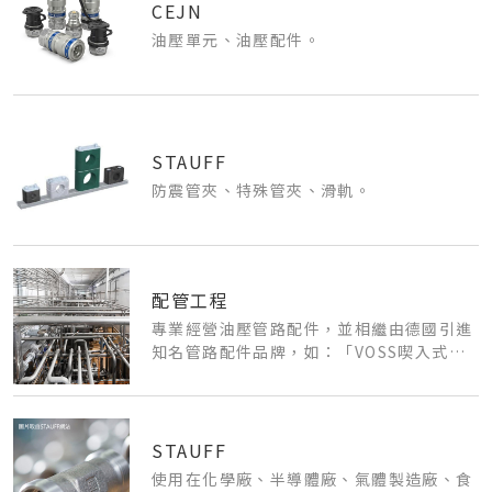
CEJN
油壓單元、油壓配件。
STAUFF
防震管夾、特殊管夾、滑軌。
配管工程
專業經營油壓管路配件，並相繼由德國引進
知名管路配件品牌，如：「VOSS喫入式鋼
管接頭｣、「BENTELER無縫精密鋼管｣、
「STAUFF測試接頭、過濾器、管夾｣；以
及代理美國的「AEROQUIP高壓軟管、軟管
接頭｣。
STAUFF
使用在化學廠、半導體廠、氣體製造廠、食