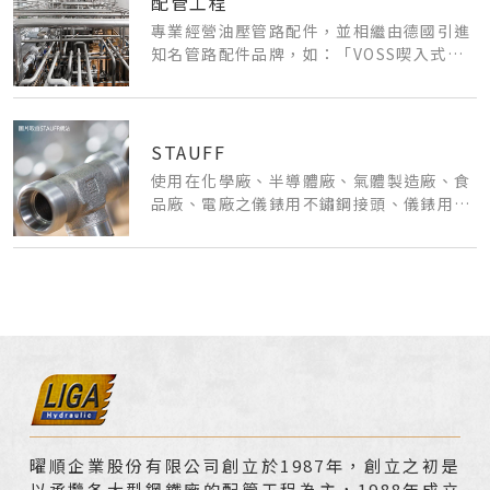
配管工程
專業經營油壓管路配件，並相繼由德國引進
知名管路配件品牌，如：「VOSS喫入式鋼
管接頭｣、「BENTELER無縫精密鋼管｣、
「STAUFF測試接頭、過濾器、管夾｣；以
及代理美國的「AEROQUIP高壓軟管、軟管
接頭｣。
STAUFF
使用在化學廠、半導體廠、氣體製造廠、食
品廠、電廠之儀錶用不鏽鋼接頭、儀錶用不
鏽鋼針閥等。
曜順企業股份有限公司創立於1987年，創立之初是
以承攬各大型鋼鐵廠的配管工程為主，1988年成立