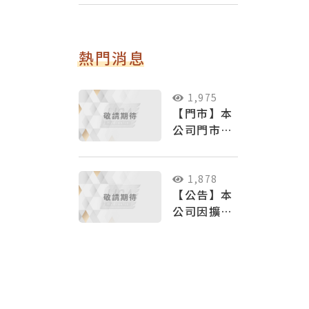
熱門消息
1,975
【門市】本
公司門市入
口位於鎮海
一街
1,878
【公告】本
公司因擴大
營運，將於
6/1在台中
成立聯絡處