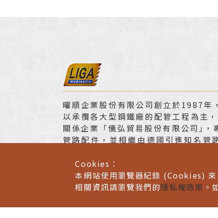
曜順企業股份有限公司創立於1987年
以承攬各大型鋼鐵廠的配管工程為主，1
關係企業「儀弘貿易股份有限公司｣，
管路配件，並相繼由德國引進知名管
如：「VOSS喫入式鋼管接頭｣、「BEN
精密鋼管｣、「STAUFF測試接頭
Cookies：
夾｣。
本網站使用瀏覽器紀錄 (Cookies) 
相關資訊請瀏覽我們的
隱私權政策
。