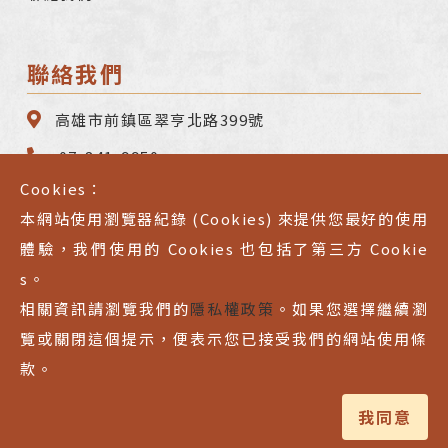
聯絡我們
高雄市前鎮區翠亨北路399號
07-841-9950
Cookies：
07-841-9930
本網站使用瀏覽器紀錄 (Cookies) 來提供您最好的使用
service@litefluid.com.tw
體驗，我們使用的 Cookies 也包括了第三方 Cookie
s。
相關資訊請瀏覽我們的
隱私權政策
。如果您選擇繼續瀏
儀弘貿易股份有限公司/曜順企業股份有限公司 ©
覽或關閉這個提示，便表示您已接受我們的網站使用條
2026 Copyright. All Right Reserved.
款。
Designed by
Bondlink.
我同意
Privacy Policy